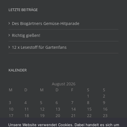
LETZTE BEITRÄGE
Des Biogärtners Gemüse-Hitparade
Richtig gießen!
12 x Lesestoff für Gartenfans
KALENDER
August 2026
M
D
M
D
F
S
S
1
2
3
4
5
6
7
8
9
10
11
12
13
14
15
16
17
18
19
20
21
22
23
24
25
26
27
28
29
30
Unsere Website verwendet Cookies. Dabei handelt es sich um