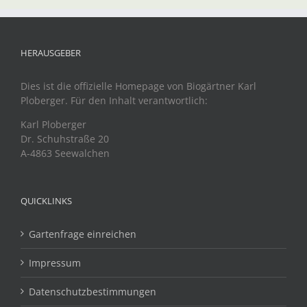
HERAUSGEBER
Dies ist die offizielle Homepage von Biogärtner Karl
Ploberger. Für den Inhalt verantwortlich:
Karl Ploberger
Dr. Schuhstraße 20
A-4863 Seewalchen
QUICKLINKS
Gartenfrage einreichen
Impressum
Datenschutzbestimmungen