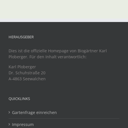
HERAUSGEBER
Dies ist die offizielle Homepage von Biogärtner Karl
Ploberger. Für den Inhalt verantwortlich:
Karl Ploberger
Dr. Schuhstraße 20
A-4863 Seewalchen
QUICKLINKS
Gartenfrage einreichen
Impressum