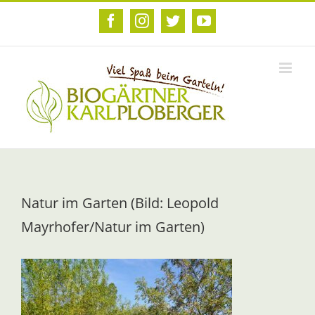
Zum
Inhalt
Facebook
Instagram
Twitter
YouTube
springen
Natur im Garten (Bild: Leopold
Mayrhofer/Natur im Garten)