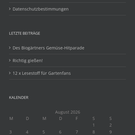
Datenschutzbestimmungen
LETZTE BEITRÄGE
Des Biogärtners Gemüse-Hitparade
Richtig gießen!
12 x Lesestoff für Gartenfans
KALENDER
August 2026
M
D
M
D
F
S
S
1
2
3
4
5
6
7
8
9