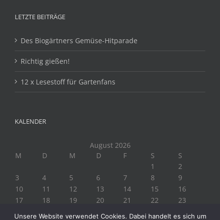
LETZTE BEITRÄGE
Des Biogärtners Gemüse-Hitparade
Richtig gießen!
12 x Lesestoff für Gartenfans
KALENDER
August 2026
M
D
M
D
F
S
S
1
2
3
4
5
6
7
8
9
10
11
12
13
14
15
16
17
18
19
20
21
22
23
24
25
26
27
28
29
30
Unsere Website verwendet Cookies. Dabei handelt es sich um