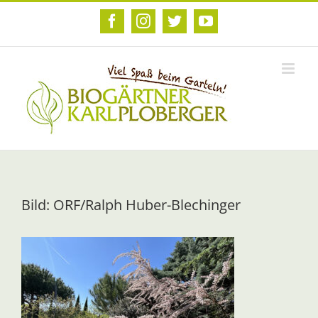
Zum
Inhalt
Facebook
Instagram
Twitter
YouTube
springen
Bild: ORF/Ralph Huber-Blechinger