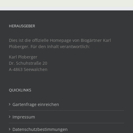
HERAUSGEBER
Dies ist die offizielle Homepage von Biogärtner Karl
Ploberger. Für den Inhalt verantwortlich:
Karl Ploberger
Dr. Schuhstraße 20
A-4863 Seewalchen
QUICKLINKS
Gartenfrage einreichen
Impressum
Datenschutzbestimmungen