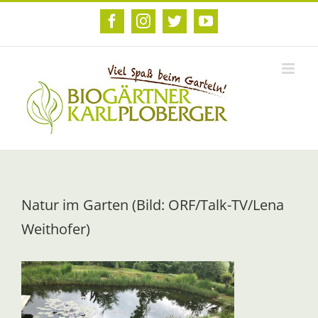
Zum
Inhalt
Facebook
Instagram
Twitter
YouTube
springen
Natur im Garten (Bild: ORF/Talk-TV/Lena
Weithofer)