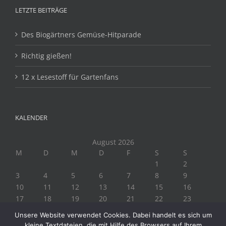
LETZTE BEITRÄGE
Des Biogärtners Gemüse-Hitparade
Richtig gießen!
12 x Lesestoff für Gartenfans
KALENDER
August 2026
M
D
M
D
F
S
S
1
2
3
4
5
6
7
8
9
10
11
12
13
14
15
16
17
18
19
20
21
22
23
24
25
26
27
28
29
30
Unsere Website verwendet Cookies. Dabei handelt es sich um
31
kleine Textdateien, die mit Hilfe des Browsers auf Ihrem