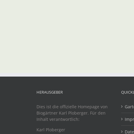
HERAUSGEBER
QUICK
Dies ist die offizielle Homepage von
Gart
Biogärtner Karl Ploberger. Für den
Inhalt verantwortlich:
Imp
Karl Ploberger
Dat