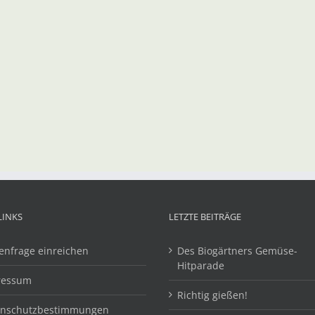
LINKS
LETZTE BEITRÄGE
enfrage einreichen
Des Biogärtners Gemüse-
Hitparade
ressum
Richtig gießen!
enschutzbestimmungen