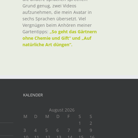
Grund genug, zwei Videos
aufzunehmen, die mein Avatar in
sechs Sprachen übersetzt. Viel
Vergnügen beim Anhören meiner
Gartentipps:
„So geht das Gärtnern
ohne Chemie und Gift“ und „Auf
natürliche Art düngen“.
KALENDER
August 2026
M
D
M
D
F
S
S
1
2
3
4
5
6
7
8
9
10
11
12
13
14
15
16