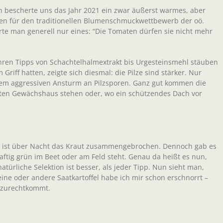
n bescherte uns das Jahr 2021 ein zwar äußerst warmes, aber
gen für den traditionellen Blumenschmuckwettbewerb der oö.
örte man generell nur eines: “Die Tomaten dürfen sie nicht mehr
ihren Tipps von Schachtelhalmextrakt bis Urgesteinsmehl stäuben
Griff hatten, zeigte sich diesmal: die Pilze sind stärker. Nur
dem aggressiven Ansturm an Pilzsporen. Ganz gut kommen die
teten Gewächshaus stehen oder, wo ein schützendes Dach vor
en ist über Nacht das Kraut zusammengebrochen. Dennoch gab es
saftig grün im Beet oder am Feld steht. Genau da heißt es nun,
türliche Selektion ist besser, als jeder Tipp. Nun sieht man,
eine oder andere Saatkartoffel habe ich mir schon erschnorrt –
r zurechtkommt.