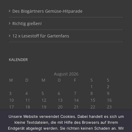
Des Biogärtners Gemüse-Hitparade
Richtig gießen!
12 x Lesestoff für Gartenfans
KALENDER
August 2026
M
D
M
D
F
S
S
1
2
3
4
5
6
7
8
9
10
11
12
13
14
15
16
17
18
19
20
21
22
23
24
25
26
27
28
29
30
Unsere Website verwendet Cookies. Dabei handelt es sich um
31
kleine Textdateien, die mit Hilfe des Browsers auf Ihrem
« Juli
Endgerät abgelegt werden. Sie richten keinen Schaden an. Wir