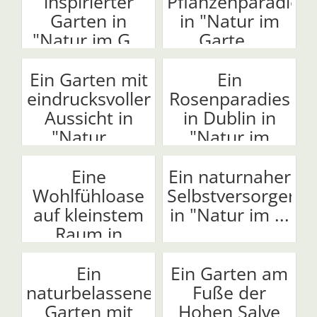
inspirierter
Pflanzenparadies
Garten in
in "Natur im
"Natur im G...
Garte...
Ein Garten mit
Ein
eindrucksvoller
Rosenparadies
Aussicht in
in Dublin in
"Natur ...
"Natur im
Garten"
Eine
Ein naturnaher
Wohlfühloase
Selbstversorgerga
auf kleinstem
in "Natur im ...
Raum in
"Natur im ...
Ein
Ein Garten am
naturbelassener
Fuße der
Garten mit
Hohen Salve