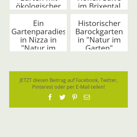
ökologischer
im Brixental
Kreisl...
Ein
Historischer
Gartenparadies
Barockgarten
in Nizza in
in "Natur im
"Natur im
Garten"
Garten"
JETZT diesen Beitrag auf Facebook, Twitter,
Pinterest oder per E-Mail teilen!
Facebook
Twitter
Pinterest
E-
Mail