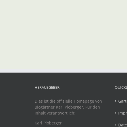
HERAUSGEBER
QUICK
Dies ist die offizielle Homepage von
Gart
Biogärtner Karl Ploberger. Für den
Inhalt verantwortlich:
Imp
Karl Ploberger
Dat