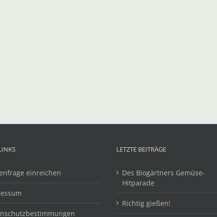
LINKS
LETZTE BEITRÄGE
enfrage einreichen
Des Biogärtners Gemüse-
Hitparade
ressum
Richtig gießen!
enschutzbestimmungen