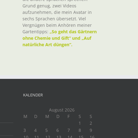
Grund genug, zwei Videos
aufzunehmen, die mein Avatar in
sechs Sprachen übersetzt. Viel
Vergnügen beim Anhören meiner
Gartentipps:
„So geht das Gärtnern
ohne Chemie und Gift“ und „Auf
natürliche Art düngen“.
KALENDER
August 2026
M
D
M
D
F
S
S
1
2
3
4
5
6
7
8
9
10
11
12
13
14
15
16