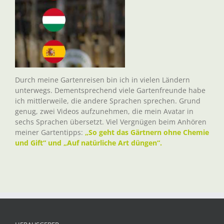
Durch meine Gartenreisen bin ich in vielen Ländern
unterwegs. Dementsprechend viele Gartenfreunde habe
ich mittlerweile, die andere Sprachen sprechen. Grund
genug, zwei Videos aufzunehmen, die mein Avatar in
sechs Sprachen übersetzt. Viel Vergnügen beim Anhören
meiner Gartentipps:
„So geht das Gärtnern ohne Chemie
und Gift“ und „Auf natürliche Art düngen“.