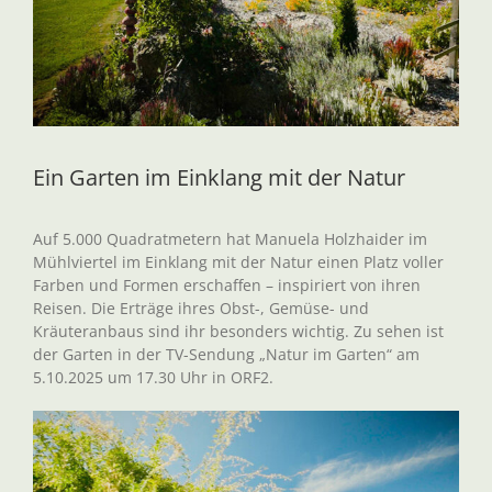
Ein Garten im Einklang mit der Natur
Auf 5.000 Quadratmetern hat Manuela Holzhaider im
Mühlviertel im Einklang mit der Natur einen Platz voller
Farben und Formen erschaffen – inspiriert von ihren
Reisen. Die Erträge ihres Obst-, Gemüse- und
Kräuteranbaus sind ihr besonders wichtig. Zu sehen ist
der Garten in der TV-Sendung „Natur im Garten“ am
5.10.2025 um 17.30 Uhr in ORF2.