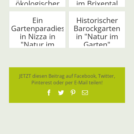
ökologischer
im Brixental
Kreisl...
Ein
Historischer
Gartenparadies
Barockgarten
in Nizza in
in "Natur im
"Natur im
Garten"
Garten"
JETZT diesen Beitrag auf Facebook, Twitter,
Pinterest oder per E-Mail teilen!
Facebook
Twitter
Pinterest
E-
Mail