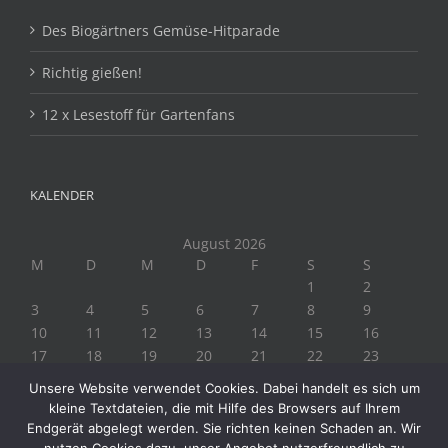
Des Biogärtners Gemüse-Hitparade
Richtig gießen!
12 x Lesestoff für Gartenfans
KALENDER
August 2026
M
D
M
D
F
S
S
1
2
3
4
5
6
7
8
9
10
11
12
13
14
15
16
17
18
19
20
21
22
23
24
25
26
27
28
29
30
Unsere Website verwendet Cookies. Dabei handelt es sich um
31
kleine Textdateien, die mit Hilfe des Browsers auf Ihrem
« Juli
Endgerät abgelegt werden. Sie richten keinen Schaden an. Wir