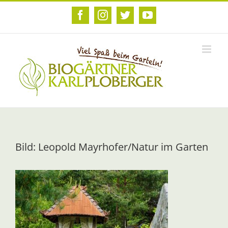
Zum
Inhalt
Facebook
Instagram
Twitter
YouTube
springen
Bild: Leopold Mayrhofer/Natur im Garten