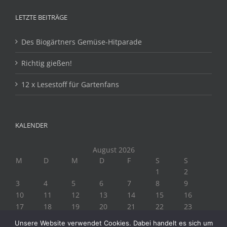
LETZTE BEITRÄGE
Des Biogärtners Gemüse-Hitparade
Richtig gießen!
12 x Lesestoff für Gartenfans
KALENDER
August 2026
M
D
M
D
F
S
S
1
2
3
4
5
6
7
8
9
10
11
12
13
14
15
16
17
18
19
20
21
22
23
24
25
26
27
28
29
30
Unsere Website verwendet Cookies. Dabei handelt es sich um