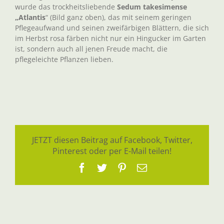
wurde das trockheitsliebende
Sedum takesimense
„Atlantis
“ (Bild ganz oben), das mit seinem geringen
Pflegeaufwand und seinen zweifärbigen Blättern, die sich
im Herbst rosa färben nicht nur ein Hingucker im Garten
ist, sondern auch all jenen Freude macht, die
pflegeleichte Pflanzen lieben.
JETZT diesen Beitrag auf Facebook, Twitter,
Pinterest oder per E-Mail teilen!
Facebook
Twitter
Pinterest
E-
Mail