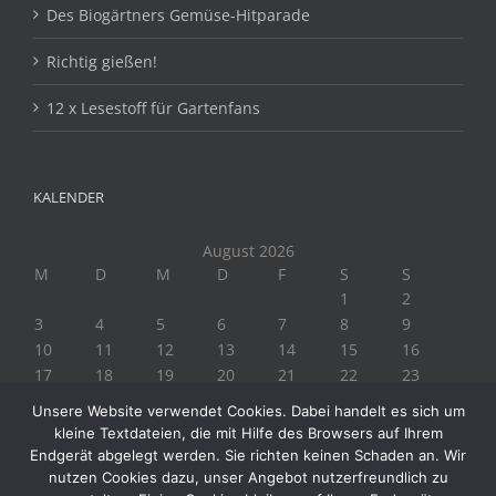
Des Biogärtners Gemüse-Hitparade
Richtig gießen!
12 x Lesestoff für Gartenfans
KALENDER
August 2026
M
D
M
D
F
S
S
1
2
3
4
5
6
7
8
9
10
11
12
13
14
15
16
17
18
19
20
21
22
23
24
25
26
27
28
29
30
Unsere Website verwendet Cookies. Dabei handelt es sich um
31
kleine Textdateien, die mit Hilfe des Browsers auf Ihrem
« Juli
Endgerät abgelegt werden. Sie richten keinen Schaden an. Wir
nutzen Cookies dazu, unser Angebot nutzerfreundlich zu