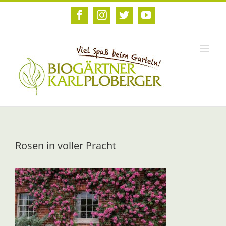
Zum
Inhalt
Facebook
Instagram
Twitter
YouTube
springen
Rosen in voller Pracht