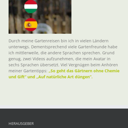
Durch meine Gartenreisen bin ich in vielen Ländern
unterwegs. Dementsprechend viele Gartenfreunde habe
ich mittlerweile, die andere Sprachen sprechen. Grund
genug, zwei Videos aufzunehmen, die mein Avatar in
sechs Sprachen übersetzt. Viel Vergnügen beim Anhören
meiner Gartentipps:
„So geht das Gärtnern ohne Chemie
und Gift“ und „Auf natürliche Art düngen“.
HERAUSGEBER