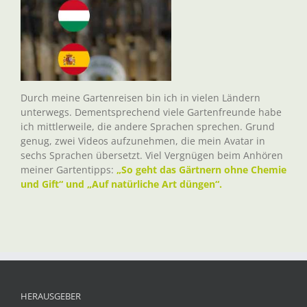
Durch meine Gartenreisen bin ich in vielen Ländern
unterwegs. Dementsprechend viele Gartenfreunde habe
ich mittlerweile, die andere Sprachen sprechen. Grund
genug, zwei Videos aufzunehmen, die mein Avatar in
sechs Sprachen übersetzt. Viel Vergnügen beim Anhören
meiner Gartentipps:
„So geht das Gärtnern ohne Chemie
und Gift“ und „Auf natürliche Art düngen“.
HERAUSGEBER