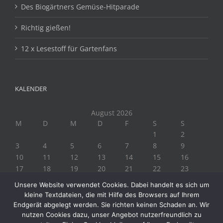
Des Biogärtners Gemüse-Hitparade
Richtig gießen!
12 x Lesestoff für Gartenfans
KALENDER
August 2026
M
D
M
D
F
S
S
1
2
3
4
5
6
7
8
9
10
11
12
13
14
15
16
17
18
19
20
21
22
23
24
25
26
27
28
29
30
Unsere Website verwendet Cookies. Dabei handelt es sich um
31
kleine Textdateien, die mit Hilfe des Browsers auf Ihrem
« Juli
Endgerät abgelegt werden. Sie richten keinen Schaden an. Wir
nutzen Cookies dazu, unser Angebot nutzerfreundlich zu