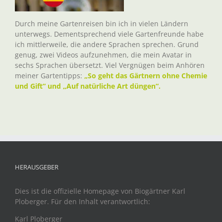
Durch meine Gartenreisen bin ich in vielen Ländern
unterwegs. Dementsprechend viele Gartenfreunde habe
ich mittlerweile, die andere Sprachen sprechen. Grund
genug, zwei Videos aufzunehmen, die mein Avatar in
sechs Sprachen übersetzt. Viel Vergnügen beim Anhören
meiner Gartentipps:
„So geht das Gärtnern ohne Chemie
und Gift“ und „Auf natürliche Art düngen“.
HERAUSGEBER
Dies ist die offizielle Homepage von Biogärtner Karl
Ploberger. Für den Inhalt verantwortlich:
Karl Ploberger