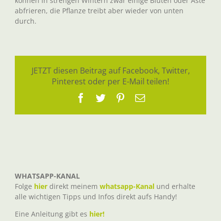
können in strengen Wintern zwar einige Blüten oder Äste
abfrieren, die Pflanze treibt aber wieder von unten
durch.
JETZT diesen Beitrag auf Facebook, Twitter,
Pinterest oder per E-Mail teilen!
Facebook
Twitter
Pinterest
E-
Mail
WHATSAPP-KANAL
Folge
hier
direkt meinem
whatsapp-Kanal
und erhalte
alle wichtigen Tipps und Infos direkt aufs Handy!
Eine Anleitung gibt es
hier!