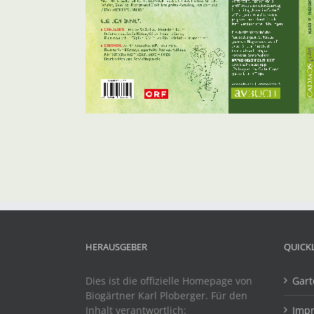
HERAUSGEBER
QUICK
Dies ist die offizielle Homepage von
Gart
Biogärtner Karl Ploberger. Für den
Inhalt verantwortlich:
Imp