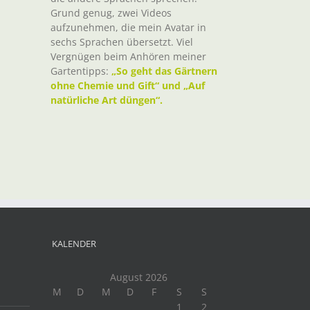
Grund genug, zwei Videos
aufzunehmen, die mein Avatar in
sechs Sprachen übersetzt. Viel
Vergnügen beim Anhören meiner
Gartentipps:
„So geht das Gärtnern
ohne Chemie und Gift“ und „Auf
natürliche Art düngen“.
KALENDER
August 2026
M
D
M
D
F
S
S
1
2