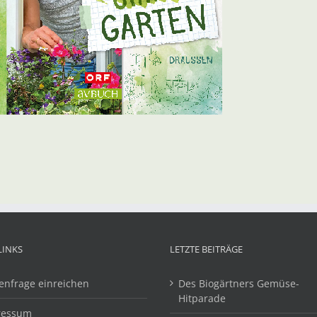
LINKS
LETZTE BEITRÄGE
enfrage einreichen
Des Biogärtners Gemüse-
Hitparade
ressum