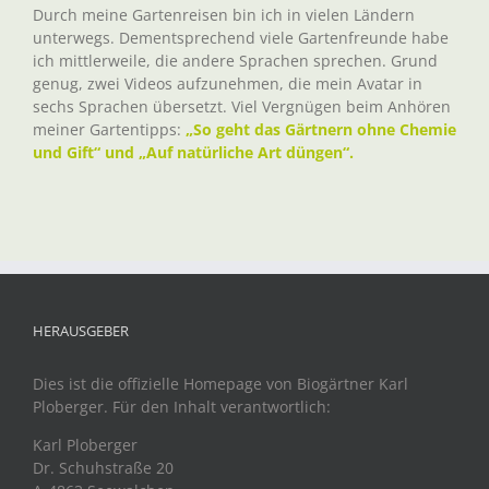
Durch meine Gartenreisen bin ich in vielen Ländern
unterwegs. Dementsprechend viele Gartenfreunde habe
ich mittlerweile, die andere Sprachen sprechen. Grund
genug, zwei Videos aufzunehmen, die mein Avatar in
sechs Sprachen übersetzt. Viel Vergnügen beim Anhören
meiner Gartentipps:
„So geht das Gärtnern ohne Chemie
und Gift“ und „Auf natürliche Art düngen“.
HERAUSGEBER
Dies ist die offizielle Homepage von Biogärtner Karl
Ploberger. Für den Inhalt verantwortlich:
Karl Ploberger
Dr. Schuhstraße 20