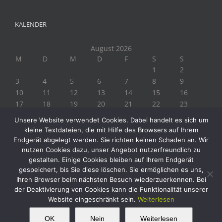
KALENDER
August 2026
M
D
M
D
F
S
S
1
2
3
4
5
6
7
8
9
10
11
12
13
14
15
16
17
18
19
20
21
22
23
24
25
26
27
28
29
30
Unsere Website verwendet Cookies. Dabei handelt es sich um
31
kleine Textdateien, die mit Hilfe des Browsers auf Ihrem
« Juli
Endgerät abgelegt werden. Sie richten keinen Schaden an. Wir
nutzen Cookies dazu, unser Angebot nutzerfreundlich zu
gestalten. Einige Cookies bleiben auf Ihrem Endgerät
gespeichert, bis Sie diese löschen. Sie ermöglichen es uns,
Ihren Browser beim nächsten Besuch wiederzuerkennen. Bei
der Deaktivierung von Cookies kann die Funktionalität unserer
Website eingeschränkt sein.
Weiterlesen
Copyright 2019 Biogärtner Ploberger | Alle Rechte vorbehalten
Facebook
Instagram
Twitter
YouTube
This website uses cookies and third party
OK
Nein
Weiterlesen