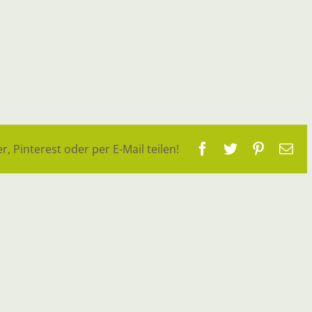
Facebook
Twitter
Pinteres
E-
r, Pinterest oder per E-Mail teilen!
Ma