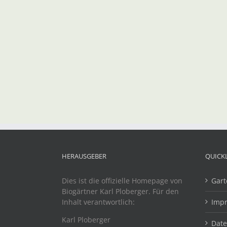
HERAUSGEBER
QUICK
Dies ist die offizielle Homepage von
Gart
Biogärtner Karl Ploberger. Für den
Inhalt verantwortlich:
Imp
Karl Ploberger
Dat