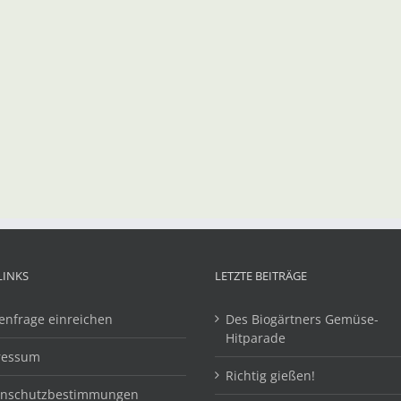
LINKS
LETZTE BEITRÄGE
enfrage einreichen
Des Biogärtners Gemüse-
Hitparade
ressum
Richtig gießen!
enschutzbestimmungen