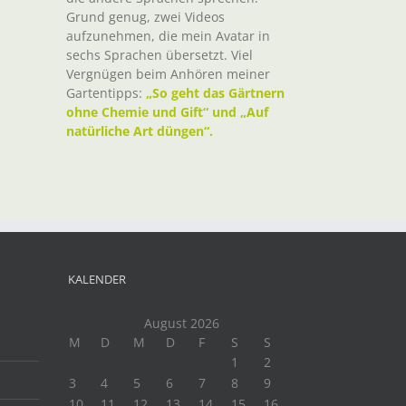
Grund genug, zwei Videos
aufzunehmen, die mein Avatar in
sechs Sprachen übersetzt. Viel
Vergnügen beim Anhören meiner
Gartentipps:
„So geht das Gärtnern
ohne Chemie und Gift“ und „Auf
natürliche Art düngen“.
KALENDER
August 2026
M
D
M
D
F
S
S
1
2
3
4
5
6
7
8
9
10
11
12
13
14
15
16