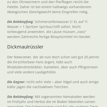
zu den Ohrwürmern und den Florfliegen reicht die
Palette. Daher ist bei einem halbwegs vorhandenem
ökologischen Gleichgewicht keine Eingreifen nötig.
Die Bekämpfung
:
Schmierseifenwasser (1 EL auf 1l
Wasser + 1 Spritzer Spiritus) hilft sofort. Nicht
vorbeugend anwenden, die Läuse müssen „nass“
werden! Zahlreiche fertige Biospitzmittel im Handel.
Dickmaulrüssler
Der Newcomer, der ab nun doch schon seit gut 20 Jahren
die Kirschlorbeer-Fans ärgert, liebt auch
Rhododendrenblätter, Kamelien, aber auch Pfingstrosen
und viele andere Laubgehölze.
Die Gegner
:
nicht sehr viele – aber Vögel und auch einige
Käfer jagen die nachtaktiven Tierchen.
Die Bekämpfung
:
Mit sogenannten Nematoden werden
im Frühjahr und Herbst die im Boden lebenden Larven
vernichtet. Die Fadenwürmer sind für alle anderen Tiere