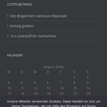
LETZTE BEITRÄGE
Des Biogärtners Gemüse-Hitparade
Richtig gießen!
12 x Lesestoff für Gartenfans
KALENDER
August 2026
M
D
M
D
F
S
S
1
2
3
4
5
6
7
8
9
10
11
12
13
14
15
16
17
18
19
20
21
22
23
24
25
26
27
28
29
30
Unsere Website verwendet Cookies. Dabei handelt es sich um
31
kleine Textdateien, die mit Hilfe des Browsers auf Ihrem