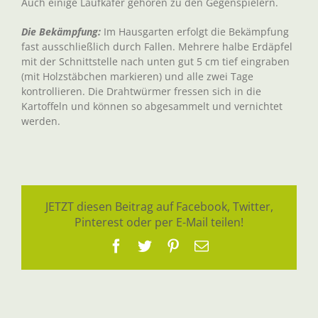
Auch einige Laufkäfer gehören zu den Gegenspielern.
Die Bekämpfung:
Im Hausgarten erfolgt die Bekämpfung
fast ausschließlich durch Fallen. Mehrere halbe Erdäpfel
mit der Schnittstelle nach unten gut 5 cm tief eingraben
(mit Holzstäbchen markieren) und alle zwei Tage
kontrollieren. Die Drahtwürmer fressen sich in die
Kartoffeln und können so abgesammelt und vernichtet
werden.
JETZT diesen Beitrag auf Facebook, Twitter,
Pinterest oder per E-Mail teilen!
Facebook
Twitter
Pinterest
E-
Mail