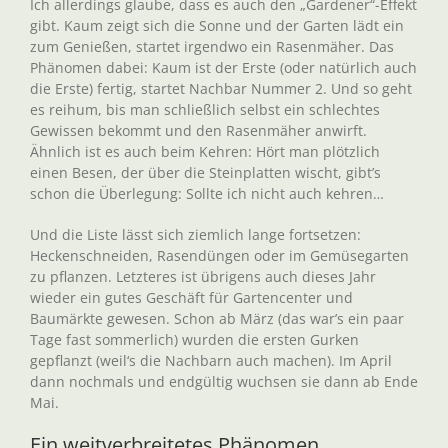
Ich allerdings glaube, dass es auch den „Gardener“-Effekt
gibt. Kaum zeigt sich die Sonne und der Garten lädt ein
zum Genießen, startet irgendwo ein Rasenmäher. Das
Phänomen dabei: Kaum ist der Erste (oder natürlich auch
die Erste) fertig, startet Nachbar Nummer 2. Und so geht
es reihum, bis man schließlich selbst ein schlechtes
Gewissen bekommt und den Rasenmäher anwirft.
Ähnlich ist es auch beim Kehren: Hört man plötzlich
einen Besen, der über die Steinplatten wischt, gibt’s
schon die Überlegung: Sollte ich nicht auch kehren…
Und die Liste lässt sich ziemlich lange fortsetzen:
Heckenschneiden, Rasendüngen oder im Gemüsegarten
zu pflanzen. Letzteres ist übrigens auch dieses Jahr
wieder ein gutes Geschäft für Gartencenter und
Baumärkte gewesen. Schon ab März (das war’s ein paar
Tage fast sommerlich) wurden die ersten Gurken
gepflanzt (weil‘s die Nachbarn auch machen). Im April
dann nochmals und endgültig wuchsen sie dann ab Ende
Mai.
Ein weitverbreitetes Phänomen