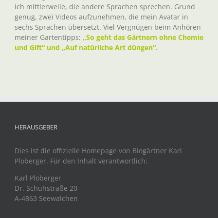
ich mittlerweile, die andere Sprachen sprechen. Grund
genug, zwei Videos aufzunehmen, die mein Avatar in
sechs Sprachen übersetzt. Viel Vergnügen beim Anhören
meiner Gartentipps:
„So geht das Gärtnern ohne Chemie
und Gift“ und „Auf natürliche Art düngen“.
HERAUSGEBER
Dies ist die offizielle Homepage von Biogärtner Karl
Ploberger. Für den Inhalt verantwortlich:
Karl Ploberger
Dr. Schuhstraße 20
A-4863 Seewalchen