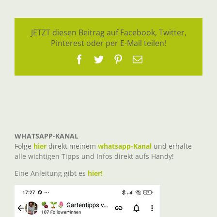
JETZT diesen Beitrag auf Facebook, Twitter,
Pinterest oder per E-Mail teilen!
Facebook
Twitter
Pinterest
E-
Mail
WHATSAPP-KANAL
Folge
hier
direkt meinem
whatsapp-Kanal
und erhalte
alle wichtigen Tipps und Infos direkt aufs Handy!
Eine Anleitung gibt es
hier!