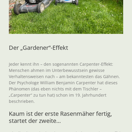
Der „Gardener“-Effekt
Jeder kennt ihn – den sogenannten Carpenter-Effekt:
Menschen ahmen im Unterbewusstsein gewisse
Verhaltensweisen nach – am bekanntesten das Gähnen.
Der Psychologe William Benjamin Carpenter hat dieses
Phänomen (das eben nichts mit dem Tischler –
„Carpenter“ zu tun hat) schon im 19. Jahrhundert
beschrieben.
Kaum ist der erste Rasenmäher fertig,
startet der zweite…