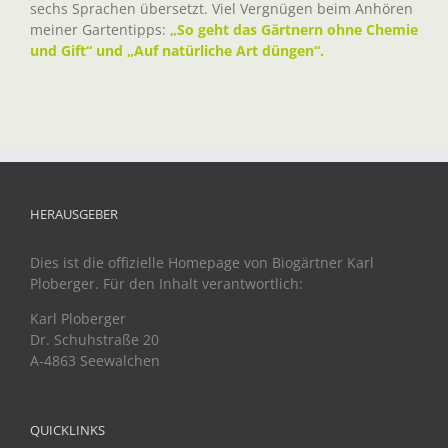
sechs Sprachen übersetzt. Viel Vergnügen beim Anhören
meiner Gartentipps:
„So geht das Gärtnern ohne Chemie
und Gift“ und „Auf natürliche Art düngen“.
HERAUSGEBER
Dies ist die offizielle Homepage von Biogärtner Karl
Ploberger. Für den Inhalt verantwortlich:
Karl Ploberger
Dr. Schuhstraße 20
A-4863 Seewalchen
QUICKLINKS