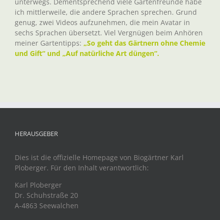
unterwegs. Dementsprechend viele Gartenfreunde habe
ich mittlerweile, die andere Sprachen sprechen. Grund
genug, zwei Videos aufzunehmen, die mein Avatar in
sechs Sprachen übersetzt. Viel Vergnügen beim Anhören
meiner Gartentipps:
„So geht das Gärtnern ohne Chemie
und Gift“ und „Auf natürliche Art düngen“.
HERAUSGEBER
Dies ist die offizielle Homepage von Biogärtner Karl
Ploberger. Für den Inhalt verantwortlich:
Karl Ploberger
Dr. Schuhstraße 20
A-4863 Seewalchen