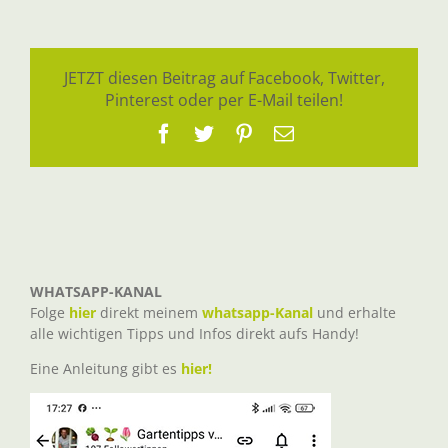
JETZT diesen Beitrag auf Facebook, Twitter,
Pinterest oder per E-Mail teilen!
Facebook
Twitter
Pinterest
E-
Mail
WHATSAPP-KANAL
Folge
hier
direkt meinem
whatsapp-Kanal
und erhalte
alle wichtigen Tipps und Infos direkt aufs Handy!
Eine Anleitung gibt es
hier!