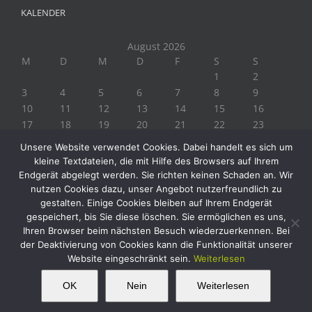
KALENDER
August 2026
M
D
M
D
F
S
S
1
2
3
4
5
6
7
8
9
10
11
12
13
14
15
16
17
18
19
20
21
22
23
24
25
26
27
28
29
30
Unsere Website verwendet Cookies. Dabei handelt es sich um
31
kleine Textdateien, die mit Hilfe des Browsers auf Ihrem
« Juli
Endgerät abgelegt werden. Sie richten keinen Schaden an. Wir
nutzen Cookies dazu, unser Angebot nutzerfreundlich zu
gestalten. Einige Cookies bleiben auf Ihrem Endgerät
gespeichert, bis Sie diese löschen. Sie ermöglichen es uns,
Ihren Browser beim nächsten Besuch wiederzuerkennen. Bei
der Deaktivierung von Cookies kann die Funktionalität unserer
Website eingeschränkt sein.
Weiterlesen
Copyright 2019 Biogärtner Ploberger | Alle Rechte vorbehalten
Facebook
Instagram
Twitter
YouTube
This website uses cookies and third party
OK
Nein
Weiterlesen
OK
services.