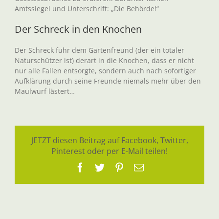
Amtssiegel und Unterschrift: „Die Behörde!“
Der Schreck in den Knochen
Der Schreck fuhr dem Gartenfreund (der ein totaler
Naturschützer ist) derart in die Knochen, dass er nicht
nur alle Fallen entsorgte, sondern auch nach sofortiger
Aufklärung durch seine Freunde niemals mehr über den
Maulwurf lästert…
JETZT diesen Beitrag auf Facebook, Twitter,
Pinterest oder per E-Mail teilen!
Facebook
Twitter
Pinterest
E-
Mail