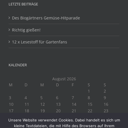
LETZTE BEITRÄGE
Des Biogärtners Gemüse-Hitparade
Richtig gießen!
12 x Lesestoff für Gartenfans
KALENDER
August 2026
M
D
M
D
F
S
S
1
2
3
4
5
6
7
8
9
10
11
12
13
14
15
16
17
18
19
20
21
22
23
24
25
26
27
28
29
30
Unsere Website verwendet Cookies. Dabei handelt es sich um
31
kleine Textdateien, die mit Hilfe des Browsers auf Ihrem