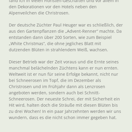
fand ich in vielen Floristen-Geschäften und vor allem in
den Dekorationen vor den Hotels neben den
Alpenveilchen die Christrosen.
Der deutsche Züchter Paul Heuger war es schließlich, der
aus den Gartenpflanzen die „Advent-Renner“ machte. Da
entstanden dann über 200 Sorten, wie zum Beispiel
„White Christmas“, die ohne jegliches Blatt mit
dutzenden Blüten in strahlendem Weiß, wachsen.
Dieser Betrieb war der Zeit voraus und die Ernte seines
manchmal belächelnden Züchtens kann er nun ernten.
Weltweit ist er nun für seine Erfolge bekannt, nicht nur
bei Schneerosen im Topf, die im Dezember als
Christrosen und im Frühjahr dann als Lenzrosen
angeboten werden, sondern auch bei Schnitt-
Schneerosen. Der neueste Schrei, der mit Sicherheit ein
Hit wird, halten doch die Sträuße mit diesen Blüten bis
zu drei Wochen! In ein paar Jahrzehnten werden wir uns
wundern, dass es die nicht schon immer gegeben hat.