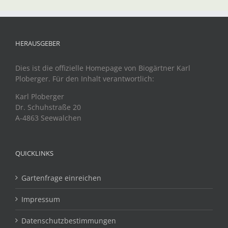
HERAUSGEBER
Dies ist die offizielle Homepage von Biogärtner Karl
Ploberger. Für den Inhalt verantwortlich:
Karl Ploberger
Dr. Schuhstraße 20
A-4863 Seewalchen
QUICKLINKS
Gartenfrage einreichen
Impressum
Datenschutzbestimmungen