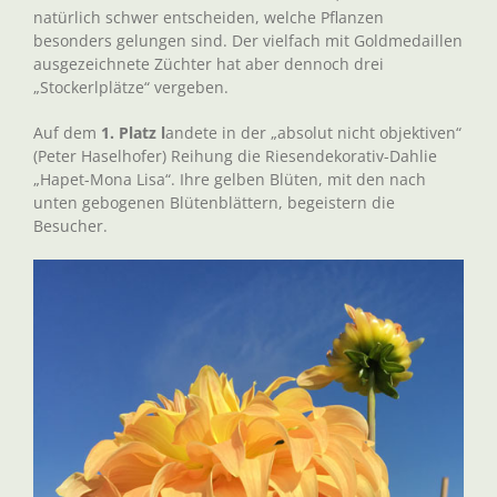
natürlich schwer entscheiden, welche Pflanzen
besonders gelungen sind. Der vielfach mit Goldmedaillen
ausgezeichnete Züchter hat aber dennoch drei
„Stockerlplätze“ vergeben.
Auf dem
1. Platz l
andete in der „absolut nicht objektiven“
(Peter Haselhofer) Reihung die Riesendekorativ-Dahlie
„Hapet-Mona Lisa“. Ihre gelben Blüten, mit den nach
unten gebogenen Blütenblättern, begeistern die
Besucher.