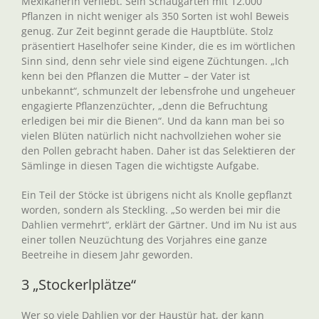
Mexikanerin verliebt. Sein Schaugarten mit 12.000
Pflanzen in nicht weniger als 350 Sorten ist wohl Beweis
genug. Zur Zeit beginnt gerade die Hauptblüte. Stolz
präsentiert Haselhofer seine Kinder, die es im wörtlichen
Sinn sind, denn sehr viele sind eigene Züchtungen. „Ich
kenn bei den Pflanzen die Mutter – der Vater ist
unbekannt“, schmunzelt der lebensfrohe und ungeheuer
engagierte Pflanzenzüchter, „denn die Befruchtung
erledigen bei mir die Bienen“. Und da kann man bei so
vielen Blüten natürlich nicht nachvollziehen woher sie
den Pollen gebracht haben. Daher ist das Selektieren der
Sämlinge in diesen Tagen die wichtigste Aufgabe.
Ein Teil der Stöcke ist übrigens nicht als Knolle gepflanzt
worden, sondern als Steckling. „So werden bei mir die
Dahlien vermehrt“, erklärt der Gärtner. Und im Nu ist aus
einer tollen Neuzüchtung des Vorjahres eine ganze
Beetreihe in diesem Jahr geworden.
3 „Stockerlplätze“
Wer so viele Dahlien vor der Haustür hat, der kann