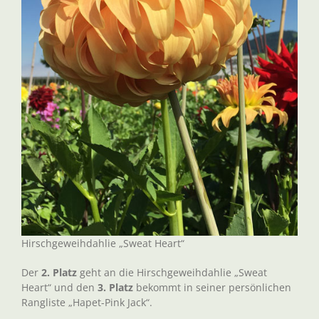
Hirschgeweihdahlie „Sweat Heart“
Der
2. Platz
geht an die Hirschgeweihdahlie „Sweat
Heart“ und den
3. Platz
bekommt in seiner persönlichen
Rangliste „Hapet-Pink Jack“.