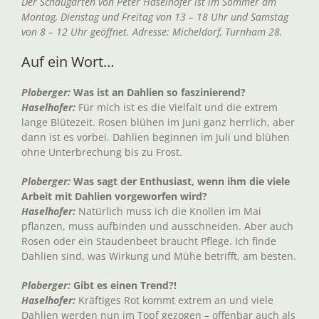
Der Schaugarten von Peter Haselhofer ist im Sommer am
Montag, Dienstag und Freitag von 13 – 18 Uhr und Samstag
von 8 – 12 Uhr geöffnet. Adresse: Micheldorf, Turnham 28.
Auf ein Wort…
Ploberger:
Was ist an Dahlien so faszinierend?
Haselhofer:
Für mich ist es die Vielfalt und die extrem
lange Blütezeit. Rosen blühen im Juni ganz herrlich, aber
dann ist es vorbei. Dahlien beginnen im Juli und blühen
ohne Unterbrechung bis zu Frost.
Ploberger:
Was sagt der Enthusiast, wenn ihm die viele
Arbeit mit Dahlien vorgeworfen wird?
Haselhofer:
Natürlich muss ich die Knollen im Mai
pflanzen, muss aufbinden und ausschneiden. Aber auch
Rosen oder ein Staudenbeet braucht Pflege. Ich finde
Dahlien sind, was Wirkung und Mühe betrifft, am besten.
Ploberger:
Gibt es einen Trend?!
Haselhofer:
Kräftiges Rot kommt extrem an und viele
Dahlien werden nun im Topf gezogen – offenbar auch als