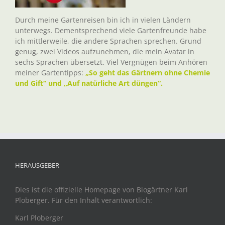
Durch meine Gartenreisen bin ich in vielen Ländern
unterwegs. Dementsprechend viele Gartenfreunde habe
ich mittlerweile, die andere Sprachen sprechen. Grund
genug, zwei Videos aufzunehmen, die mein Avatar in
sechs Sprachen übersetzt. Viel Vergnügen beim Anhören
meiner Gartentipps:
„So geht das Gärtnern ohne Chemie
und Gift“ und „Auf natürliche Art düngen“.
HERAUSGEBER
Dies ist die offizielle Homepage von Biogärtner Karl
Ploberger. Für den Inhalt verantwortlich:
Karl Ploberger