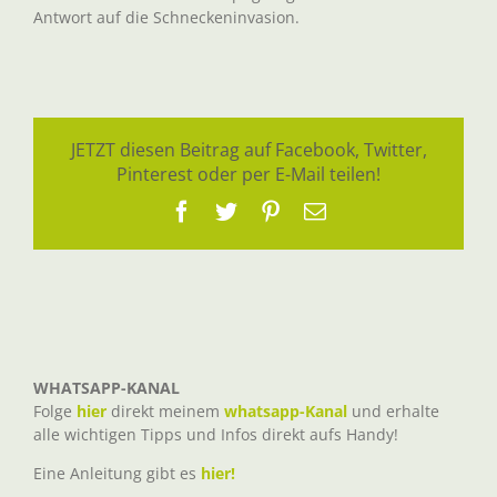
Antwort auf die Schneckeninvasion.
JETZT diesen Beitrag auf Facebook, Twitter,
Pinterest oder per E-Mail teilen!
Facebook
Twitter
Pinterest
E-
Mail
WHATSAPP-KANAL
Folge
hier
direkt meinem
whatsapp-Kanal
und erhalte
alle wichtigen Tipps und Infos direkt aufs Handy!
Eine Anleitung gibt es
hier!