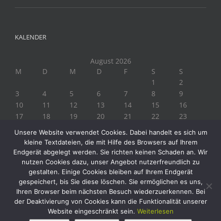
KALENDER
August 2026
M
D
M
D
F
S
S
1
2
3
4
5
6
7
8
9
10
11
12
13
14
15
16
17
18
19
20
21
22
23
24
25
26
27
28
29
30
Unsere Website verwendet Cookies. Dabei handelt es sich um
31
kleine Textdateien, die mit Hilfe des Browsers auf Ihrem
« Juli
Endgerät abgelegt werden. Sie richten keinen Schaden an. Wir
nutzen Cookies dazu, unser Angebot nutzerfreundlich zu
gestalten. Einige Cookies bleiben auf Ihrem Endgerät
gespeichert, bis Sie diese löschen. Sie ermöglichen es uns,
Ihren Browser beim nächsten Besuch wiederzuerkennen. Bei
der Deaktivierung von Cookies kann die Funktionalität unserer
Website eingeschränkt sein.
Weiterlesen
Copyright 2019 Biogärtner Ploberger | Alle Rechte vorbehalten