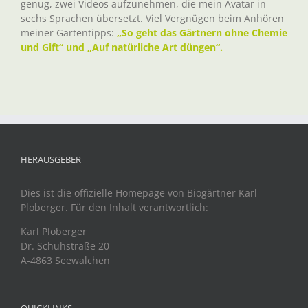
genug, zwei Videos aufzunehmen, die mein Avatar in
sechs Sprachen übersetzt. Viel Vergnügen beim Anhören
meiner Gartentipps:
„So geht das Gärtnern ohne Chemie
und Gift“ und „Auf natürliche Art düngen“.
HERAUSGEBER
Dies ist die offizielle Homepage von Biogärtner Karl
Ploberger. Für den Inhalt verantwortlich:
Karl Ploberger
Dr. Schuhstraße 20
A-4863 Seewalchen
QUICKLINKS