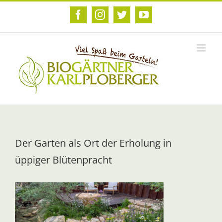
Zum
Inhalt
Facebook
Instagram
Twitter
YouTube
springen
Der Garten als Ort der Erholung in
üppiger Blütenpracht