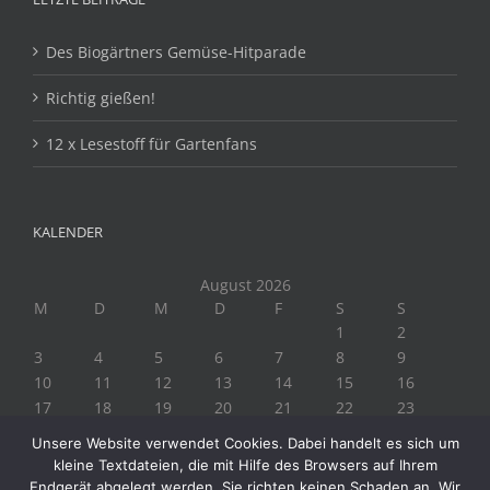
Des Biogärtners Gemüse-Hitparade
Richtig gießen!
12 x Lesestoff für Gartenfans
KALENDER
August 2026
M
D
M
D
F
S
S
1
2
3
4
5
6
7
8
9
10
11
12
13
14
15
16
17
18
19
20
21
22
23
24
25
26
27
28
29
30
Unsere Website verwendet Cookies. Dabei handelt es sich um
31
kleine Textdateien, die mit Hilfe des Browsers auf Ihrem
« Juli
Endgerät abgelegt werden. Sie richten keinen Schaden an. Wir