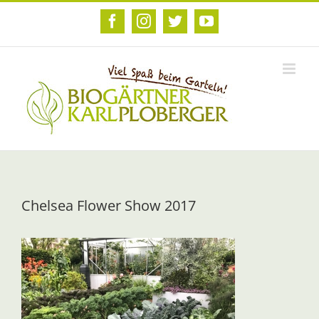
Zum
Inhalt
Facebook
Instagram
Twitter
YouTube
springen
Chelsea Flower Show 2017