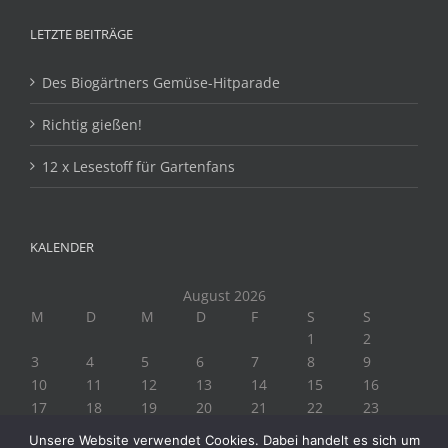
LETZTE BEITRÄGE
Des Biogärtners Gemüse-Hitparade
Richtig gießen!
12 x Lesestoff für Gartenfans
KALENDER
August 2026
M
D
M
D
F
S
S
1
2
3
4
5
6
7
8
9
10
11
12
13
14
15
16
17
18
19
20
21
22
23
24
25
26
27
28
29
30
Unsere Website verwendet Cookies. Dabei handelt es sich um