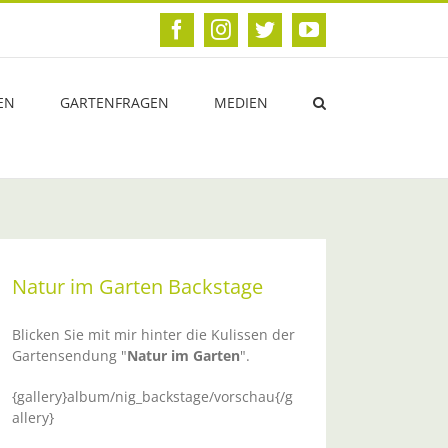
Facebook
Instagram
Twitter
YouTube
EN
GARTENFRAGEN
MEDIEN
Natur im Garten Backstage
Blicken Sie mit mir hinter die Kulissen der
Gartensendung "
Natur im Garten
".
{gallery}album/nig_backstage/vorschau{/g
allery}