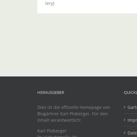
lery}
HERAUSGEBER
QUICK
Dies ist die offizielle Homepage von
Gart
Biogärtner Karl Ploberger. Für den
Inhalt verantwortlich:
Imp
Karl Ploberger
Dat