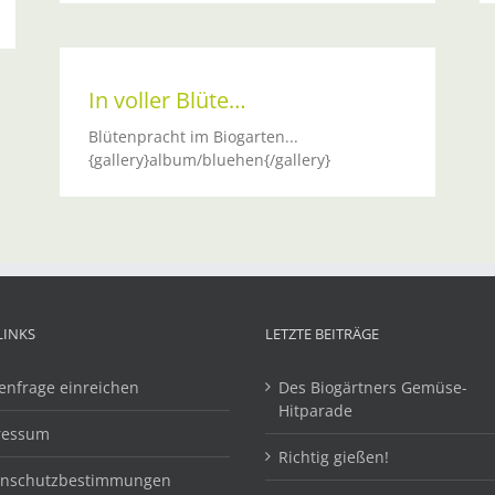
In voller Blüte…
Blütenpracht im Biogarten...
{gallery}album/bluehen{/gallery}
LINKS
LETZTE BEITRÄGE
enfrage einreichen
Des Biogärtners Gemüse-
Hitparade
ressum
Richtig gießen!
enschutzbestimmungen