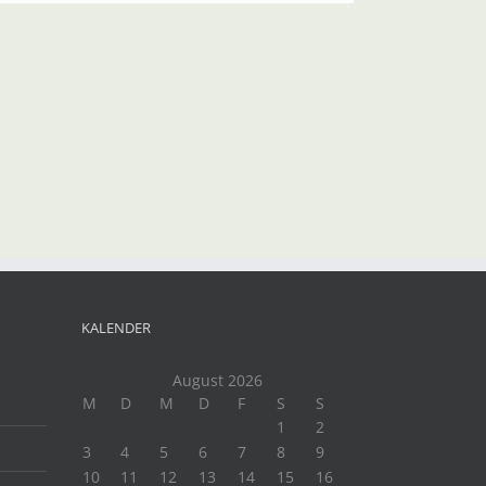
KALENDER
August 2026
M
D
M
D
F
S
S
1
2
3
4
5
6
7
8
9
10
11
12
13
14
15
16