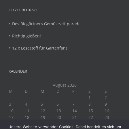
LETZTE BEITRÄGE
Des Biogärtners Gemüse-Hitparade
Richtig gießen!
12 x Lesestoff für Gartenfans
KALENDER
August 2026
M
D
M
D
F
S
S
1
2
3
4
5
6
7
8
9
10
11
12
13
14
15
16
17
18
19
20
21
22
23
24
25
26
27
28
29
30
Unsere Website verwendet Cookies. Dabei handelt es sich um