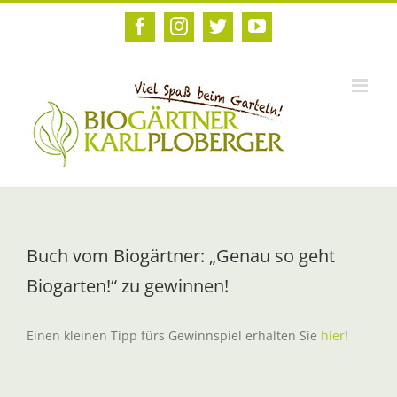
Zum
Inhalt
Facebook
Instagram
Twitter
YouTube
springen
Buch vom Biogärtner: „Genau so geht
Biogarten!“ zu gewinnen!
Einen kleinen Tipp fürs Gewinnspiel erhalten Sie
hier
!