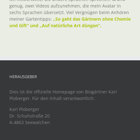
genug, zwei Videos aufzunehmen, die mein Avatar in
sechs Sprachen übersetzt. Viel Vergnügen beim Anhören
meiner Gartentipps:
„So geht das Gärtnern ohne Chemie
und Gift“ und „Auf natürliche Art düngen“.
HERAUSGEBER
Dies ist die offizielle Homepage von Biogärtner Karl
Ploberger. Für den Inhalt verantwortlich:
Karl Ploberger
Dr. Schuhstraße 20
A-4863 Seewalchen