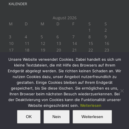
KALENDER
August 2026
M
D
M
D
F
S
S
1
2
3
4
5
6
7
8
9
10
11
12
13
14
15
16
17
18
19
20
21
22
23
24
25
26
27
28
29
30
Unsere Website verwendet Cookies. Dabei handelt es sich um
31
kleine Textdateien, die mit Hilfe des Browsers auf Ihrem
« Juli
Endgerät abgelegt werden. Sie richten keinen Schaden an. Wir
nutzen Cookies dazu, unser Angebot nutzerfreundlich zu
gestalten. Einige Cookies bleiben auf Ihrem Endgerät
gespeichert, bis Sie diese löschen. Sie ermöglichen es uns,
Ihren Browser beim nächsten Besuch wiederzuerkennen. Bei
der Deaktivierung von Cookies kann die Funktionalität unserer
Website eingeschränkt sein.
Weiterlesen
Copyright 2019 Biogärtner Ploberger | Alle Rechte vorbehalten
Facebook
Instagram
Twitter
YouTube
This website uses cookies and third party
OK
Nein
Weiterlesen
OK
services.