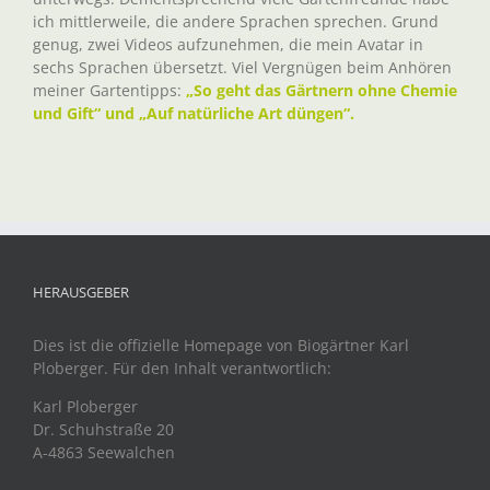
ich mittlerweile, die andere Sprachen sprechen. Grund
genug, zwei Videos aufzunehmen, die mein Avatar in
sechs Sprachen übersetzt. Viel Vergnügen beim Anhören
meiner Gartentipps:
„So geht das Gärtnern ohne Chemie
und Gift“ und „Auf natürliche Art düngen“.
HERAUSGEBER
Dies ist die offizielle Homepage von Biogärtner Karl
Ploberger. Für den Inhalt verantwortlich:
Karl Ploberger
Dr. Schuhstraße 20
A-4863 Seewalchen