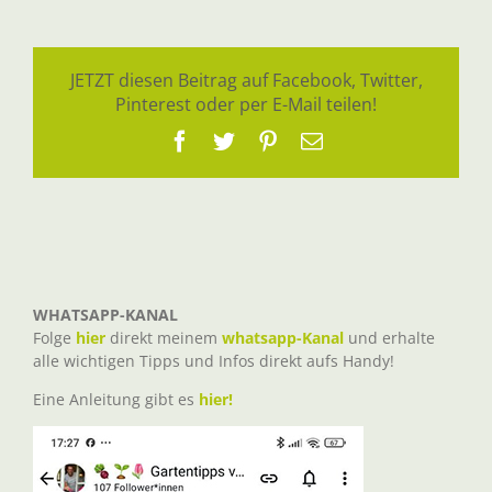
JETZT diesen Beitrag auf Facebook, Twitter,
Pinterest oder per E-Mail teilen!
Facebook
Twitter
Pinterest
E-
Mail
WHATSAPP-KANAL
Folge
hier
direkt meinem
whatsapp-Kanal
und erhalte
alle wichtigen Tipps und Infos direkt aufs Handy!
Eine Anleitung gibt es
hier!