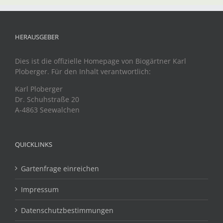
HERAUSGEBER
Dies ist die offizielle Homepage von Biogärtner Karl
Ploberger. Für den Inhalt verantwortlich:
Karl Ploberger
Dr. Schuhstraße 20
A-4863 Seewalchen
QUICKLINKS
Gartenfrage einreichen
Impressum
Datenschutzbestimmungen