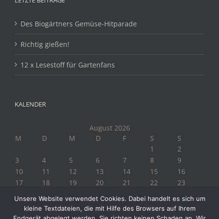
LETZTE BEITRÄGE
Des Biogärtners Gemüse-Hitparade
Richtig gießen!
12 x Lesestoff für Gartenfans
KALENDER
August 2026
M
D
M
D
F
S
S
1
2
3
4
5
6
7
8
9
10
11
12
13
14
15
16
17
18
19
20
21
22
23
24
25
26
27
28
29
30
Unsere Website verwendet Cookies. Dabei handelt es sich um
31
kleine Textdateien, die mit Hilfe des Browsers auf Ihrem
« Juli
Endgerät abgelegt werden. Sie richten keinen Schaden an. Wir