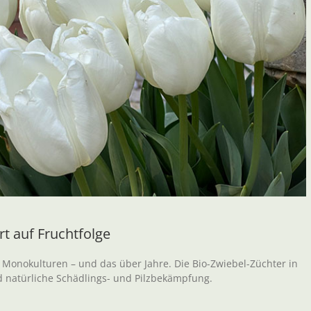
t auf Fruchtfolge
 Monokulturen – und das über Jahre. Die Bio-Zwiebel-Züchter in
d natürliche Schädlings- und Pilzbekämpfung.