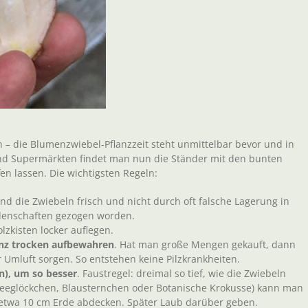
 – die Blumenzwiebel-Pflanzzeit steht unmittelbar bevor und in
nd Supermärkten findet man nun die Ständer mit den bunten
en lassen. Die wichtigsten Regeln:
nd die Zwiebeln frisch und nicht durch oft falsche Lagerung in
idenschaften gezogen worden.
lzkisten locker auflegen.
anz trocken aufbewahren
. Hat man große Mengen gekauft, dann
r Umluft sorgen. So entstehen keine Pilzkrankheiten.
en), um so besser
. Faustregel: dreimal so tief, wie die Zwiebeln
neeglöckchen, Blausternchen oder Botanische Krokusse) kann man
 etwa 10 cm Erde abdecken. Später Laub darüber geben.