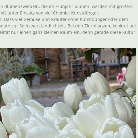
ren Blumenzwiebeln, die im Frühjahr blühen, werden mit großem
oft unter Einsatz von viel Chemie: Kunstdünger,
er. Dass viel Gemüse und Kräuter ohne Kunstdünger oder dem
ute zur Selbstverständlichkeit. Bei den Zierpflanzen, konkret bei
lität nur einen ganz kleinen Raum ein, denn gerade diese Kultur