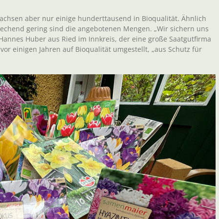
chsen aber nur einige hunderttausend in Bioqualität. Ähnlich
prechend gering sind die angebotenen Mengen. „Wir sichern uns
 Hannes Huber aus Ried im Innkreis, der eine große Saatgutfirma
vor einigen Jahren auf Bioqualität umgestellt, „aus Schutz für