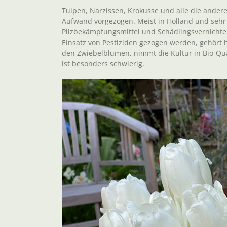
Tulpen, Narzissen, Krokusse und alle die ande
Aufwand vorgezogen. Meist in Holland und sehr 
Pilzbekämpfungsmittel und Schädlingsvernicht
Einsatz von Pestiziden gezogen werden, gehört he
den Zwiebelblumen, nimmt die Kultur in Bio-Qua
ist besonders schwierig.