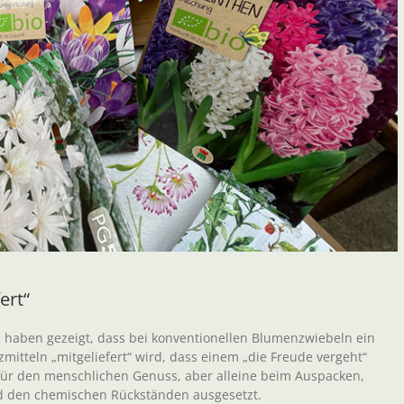
ert“
, haben gezeigt, dass bei konventionellen Blumenzwiebeln ein
itteln „mitgeliefert“ wird, dass einem „die Freude vergeht“
t für den menschlichen Genuss, aber alleine beim Auspacken,
nd den chemischen Rückständen ausgesetzt.