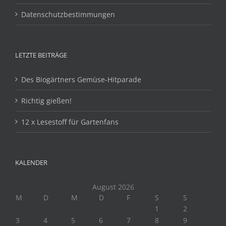
Datenschutzbestimmungen
LETZTE BEITRÄGE
Des Biogärtners Gemüse-Hitparade
Richtig gießen!
12 x Lesestoff für Gartenfans
KALENDER
August 2026
M
D
M
D
F
S
S
1
2
3
4
5
6
7
8
9