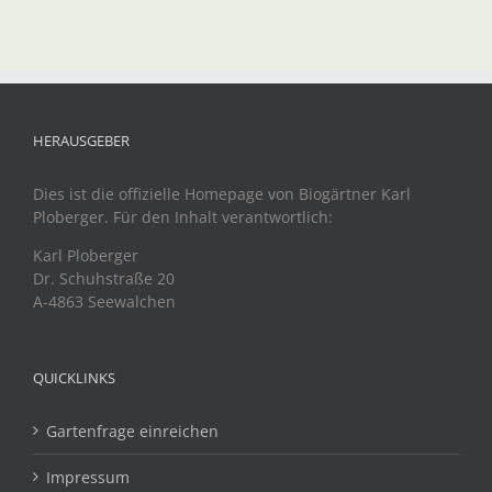
HERAUSGEBER
Dies ist die offizielle Homepage von Biogärtner Karl
Ploberger. Für den Inhalt verantwortlich:
Karl Ploberger
Dr. Schuhstraße 20
A-4863 Seewalchen
QUICKLINKS
Gartenfrage einreichen
Impressum