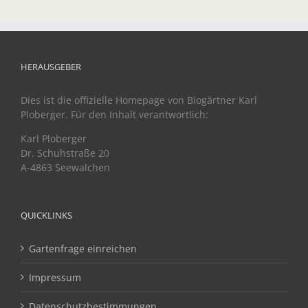
HERAUSGEBER
Dies ist die offizielle Homepage von Biogärtner Karl
Ploberger. Für den Inhalt verantwortlich:
Karl Ploberger
Dr. Schuhstraße 20
A-4863 Seewalchen
QUICKLINKS
Gartenfrage einreichen
Impressum
Datenschutzbestimmungen