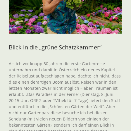
Blick in die „grüne Schatzkammer“
Als ich vor knapp 30 Jahren die erste Gartenreise
unternahm und damit in Österreich ein neues Kapitel
der Reiselust aufgeschlagen habe, dachte ich nicht, dass
dies einen derartigen Boom auslöst. Reisen war in den
letzten Monaten zwar nicht möglich – aber Träumen ist
erlaubt. „Das Paradies in der Ferne“ (Dienstag, 8. Juni,
20.15 Uhr, ORF 2 oder TVthek für 7 Tage) liefert den Stoff
und entführt in die „Schönsten Gärten der Welt“. Aber
nicht nur Gartenparadiese besuche ich bei dieser
Sendung (mit vielen neuen Bildern von einigen der
bekanntesten Gärten), sondern ich darf einen Blick in