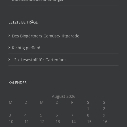
LETZTE BEITRÄGE
Des Biogärtners Gemüse-Hitparade
Richtig gießen!
12 x Lesestoff für Gartenfans
KALENDER
August 2026
M
D
M
D
F
S
S
1
2
3
4
5
6
7
8
9
10
11
12
13
14
15
16