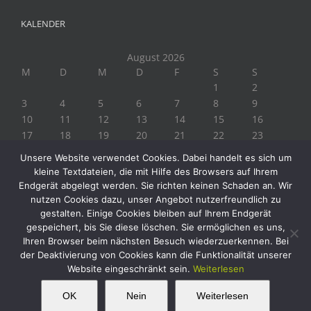
KALENDER
August 2026
M
D
M
D
F
S
S
1
2
3
4
5
6
7
8
9
10
11
12
13
14
15
16
17
18
19
20
21
22
23
24
25
26
27
28
29
30
Unsere Website verwendet Cookies. Dabei handelt es sich um
31
kleine Textdateien, die mit Hilfe des Browsers auf Ihrem
« Juli
Endgerät abgelegt werden. Sie richten keinen Schaden an. Wir
nutzen Cookies dazu, unser Angebot nutzerfreundlich zu
gestalten. Einige Cookies bleiben auf Ihrem Endgerät
gespeichert, bis Sie diese löschen. Sie ermöglichen es uns,
Ihren Browser beim nächsten Besuch wiederzuerkennen. Bei
der Deaktivierung von Cookies kann die Funktionalität unserer
Website eingeschränkt sein.
Weiterlesen
Copyright 2019 Biogärtner Ploberger | Alle Rechte vorbehalten
Facebook
Instagram
Twitter
YouTube
This website uses cookies and third party
OK
Nein
Weiterlesen
OK
services.