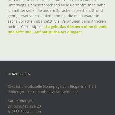
unterwegs. Dementsprechend viele Gartenfreunde habe
ich mittlerweile, die andere Sprachen sprechen. Grund
genug, zwei Videos aufzunehmen, die mein Avatar in
sechs Sprachen übersetzt. Viel Vergnügen beim Anhören
meiner Gartentipps:
„So geht das Gärtnern ohne Chemie
und Gift“ und „Auf natürliche Art düngen“.
HERAUSGEBER
Dies ist die offizielle Homepage von Biogärtner Karl
Ploberger. Für den Inhalt verantwortlich:
Karl Ploberger
Dr. Schuhstraße 20
A-4863 Seewalchen