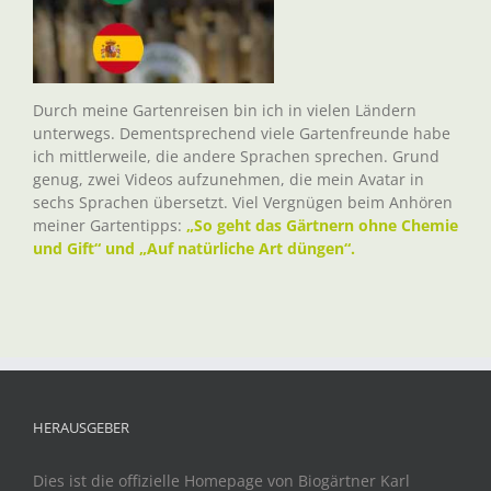
Durch meine Gartenreisen bin ich in vielen Ländern
unterwegs. Dementsprechend viele Gartenfreunde habe
ich mittlerweile, die andere Sprachen sprechen. Grund
genug, zwei Videos aufzunehmen, die mein Avatar in
sechs Sprachen übersetzt. Viel Vergnügen beim Anhören
meiner Gartentipps:
„So geht das Gärtnern ohne Chemie
und Gift“ und „Auf natürliche Art düngen“.
HERAUSGEBER
Dies ist die offizielle Homepage von Biogärtner Karl