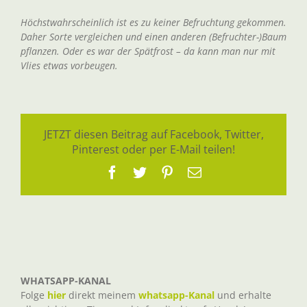
Höchstwahrscheinlich ist es zu keiner Befruchtung gekommen.
Daher Sorte vergleichen und einen anderen (Befruchter-)Baum
pflanzen. Oder es war der Spätfrost – da kann man nur mit
Vlies etwas vorbeugen.
JETZT diesen Beitrag auf Facebook, Twitter,
Pinterest oder per E-Mail teilen!
Facebook
Twitter
Pinterest
E-
Mail
WHATSAPP-KANAL
Folge
hier
direkt meinem
whatsapp-Kanal
und erhalte