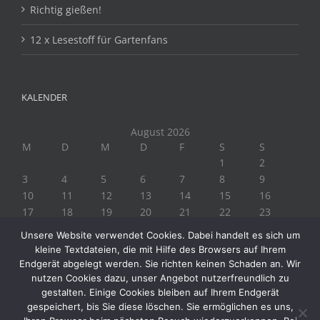
Richtig gießen!
12 x Lesestoff für Gartenfans
KALENDER
August 2026
M
D
M
D
F
S
S
1
2
3
4
5
6
7
8
9
10
11
12
13
14
15
16
17
18
19
20
21
22
23
24
25
26
27
28
29
30
Unsere Website verwendet Cookies. Dabei handelt es sich um
31
kleine Textdateien, die mit Hilfe des Browsers auf Ihrem
« Juli
Endgerät abgelegt werden. Sie richten keinen Schaden an. Wir
nutzen Cookies dazu, unser Angebot nutzerfreundlich zu
gestalten. Einige Cookies bleiben auf Ihrem Endgerät
gespeichert, bis Sie diese löschen. Sie ermöglichen es uns,