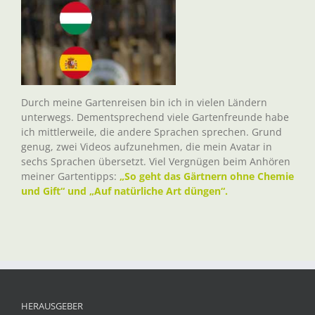
Durch meine Gartenreisen bin ich in vielen Ländern
unterwegs. Dementsprechend viele Gartenfreunde habe
ich mittlerweile, die andere Sprachen sprechen. Grund
genug, zwei Videos aufzunehmen, die mein Avatar in
sechs Sprachen übersetzt. Viel Vergnügen beim Anhören
meiner Gartentipps:
„So geht das Gärtnern ohne Chemie
und Gift“ und „Auf natürliche Art düngen“.
HERAUSGEBER