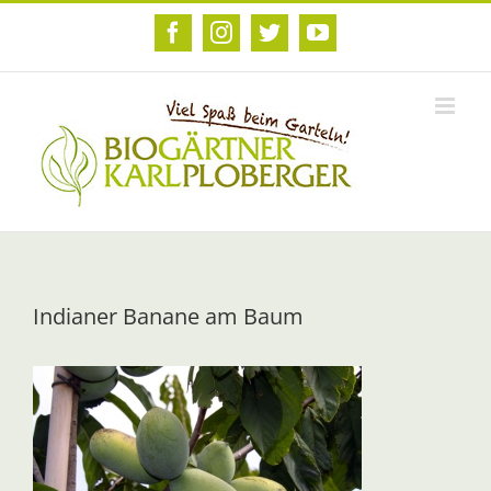
Zum
Inhalt
Facebook
Instagram
Twitter
YouTube
springen
Indianer Banane am Baum