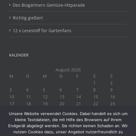
Des Biogärtners Gemüse-Hitparade
Richtig gießen!
12 x Lesestoff für Gartenfans
KALENDER
August 2026
M
D
M
D
F
S
S
1
2
3
4
5
6
7
8
9
10
11
12
13
14
15
16
17
18
19
20
21
22
23
24
25
26
27
28
29
30
Unsere Website verwendet Cookies. Dabei handelt es sich um
31
kleine Textdateien, die mit Hilfe des Browsers auf Ihrem
« Juli
Endgerät abgelegt werden. Sie richten keinen Schaden an. Wir
nutzen Cookies dazu, unser Angebot nutzerfreundlich zu