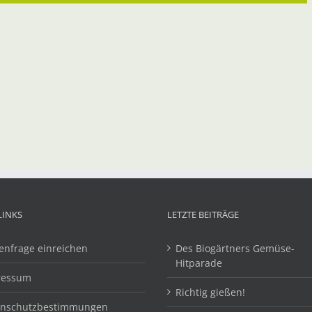
LINKS
LETZTE BEITRÄGE
enfrage einreichen
Des Biogärtners Gemüse-
Hitparade
ressum
Richtig gießen!
enschutzbestimmungen