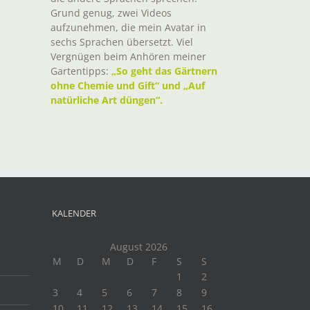
Grund genug, zwei Videos
aufzunehmen, die mein Avatar in
sechs Sprachen übersetzt. Viel
Vergnügen beim Anhören meiner
Gartentipps:
„So geht das Gärtnern
ohne Chemie und Gift“ und „Auf
natürliche Art düngen“.
KALENDER
August 2026
M
D
M
D
F
S
S
1
2
3
4
5
6
7
8
9
10
11
12
13
14
15
16