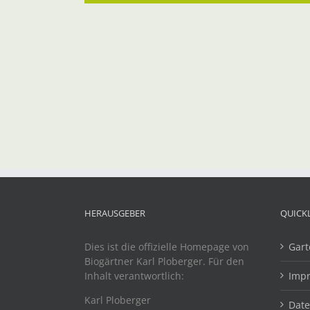
HERAUSGEBER
QUICK
Dies ist die offizielle Homepage von
Gart
Biogärtner Karl Ploberger. Für den
Inhalt verantwortlich:
Imp
Karl Ploberger
Dat