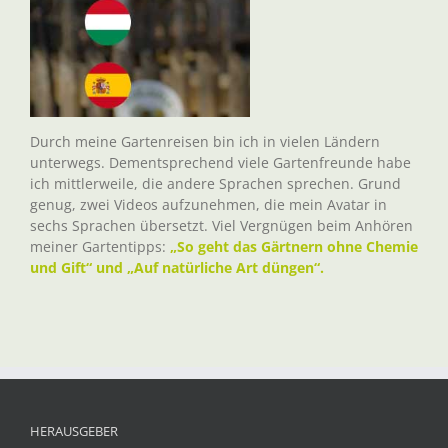
Durch meine Gartenreisen bin ich in vielen Ländern
unterwegs. Dementsprechend viele Gartenfreunde habe
ich mittlerweile, die andere Sprachen sprechen. Grund
genug, zwei Videos aufzunehmen, die mein Avatar in
sechs Sprachen übersetzt. Viel Vergnügen beim Anhören
meiner Gartentipps:
„So geht das Gärtnern ohne Chemie
und Gift“ und „Auf natürliche Art düngen“.
HERAUSGEBER