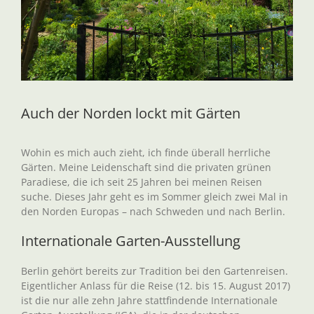
Auch der Norden lockt mit Gärten
Wohin es mich auch zieht, ich finde überall herrliche
Gärten. Meine Leidenschaft sind die privaten grünen
Paradiese, die ich seit 25 Jahren bei meinen Reisen
suche. Dieses Jahr geht es im Sommer gleich zwei Mal in
den Norden Europas – nach Schweden und nach Berlin.
Internationale Garten-Ausstellung
Berlin gehört bereits zur Tradition bei den Gartenreisen.
Eigentlicher Anlass für die Reise (12. bis 15. August 2017)
ist die nur alle zehn Jahre stattfindende Internationale