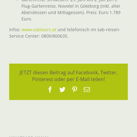
Flug-Gartenreise, Novotel in Göteborg (inkl. aller
Abendessen und Mittagessen). Preis: Euro 1.789
Euro.
Infos:
www.sabtours.at
und telefonisch im sab-reisen-
Service Center: 0800/800635.
JETZT diesen Beitrag auf Facebook, Twitter,
Pinterest oder per E-Mail teilen!
Facebook
Twitter
Pinterest
E-
Mail