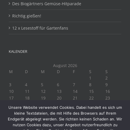
Des Biogärtners Gemüse-Hitparade
Richtig gießen!
12 x Lesestoff für Gartenfans
KALENDER
August 2026
M
D
M
D
F
S
S
1
2
3
4
5
6
7
8
9
10
11
12
13
14
15
16
17
18
19
20
21
22
23
24
25
26
27
28
29
30
Unsere Website verwendet Cookies. Dabei handelt es sich um
31
kleine Textdateien, die mit Hilfe des Browsers auf Ihrem
« Juli
Endgerät abgelegt werden. Sie richten keinen Schaden an. Wir
nutzen Cookies dazu, unser Angebot nutzerfreundlich zu