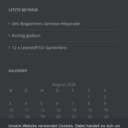
LETZTE BEITRÄGE
Des Biogärtners Gemüse-Hitparade
Richtig gießen!
12 x Lesestoff für Gartenfans
KALENDER
August 2026
M
D
M
D
F
S
S
1
2
3
4
5
6
7
8
9
10
11
12
13
14
15
16
17
18
19
20
21
22
23
24
25
26
27
28
29
30
Unsere Website verwendet Cookies. Dabei handelt es sich um