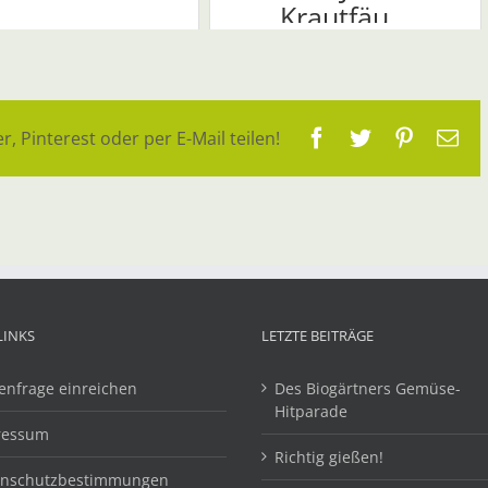
Krautfäu...
Facebook
Twitter
Pinteres
E-
r, Pinterest oder per E-Mail teilen!
Ma
LINKS
LETZTE BEITRÄGE
enfrage einreichen
Des Biogärtners Gemüse-
Hitparade
ressum
Richtig gießen!
enschutzbestimmungen