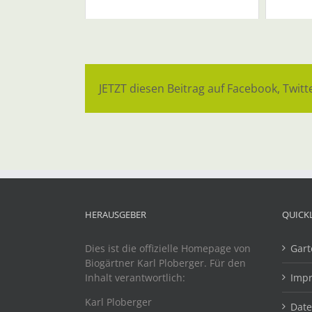
JETZT diesen Beitrag auf Facebook, Twitte
HERAUSGEBER
QUICK
Dies ist die offizielle Homepage von
Gart
Biogärtner Karl Ploberger. Für den
Inhalt verantwortlich:
Imp
Karl Ploberger
Dat