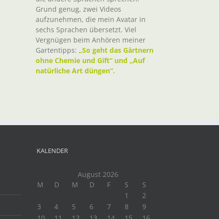
Grund genug, zwei Videos
aufzunehmen, die mein Avatar in
sechs Sprachen übersetzt. Viel
Vergnügen beim Anhören meiner
Gartentipps:
„So geht das Gärtnern
ohne Chemie und Gift“ und „Auf
t
natürliche Art düngen“.
il
KALENDER
August 2026
M
D
M
D
F
S
S
1
2
3
4
5
6
7
8
9
10
11
12
13
14
15
16