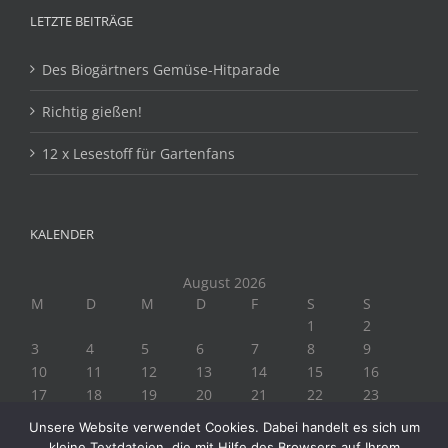
LETZTE BEITRÄGE
Des Biogärtners Gemüse-Hitparade
Richtig gießen!
12 x Lesestoff für Gartenfans
KALENDER
August 2026
M
D
M
D
F
S
S
1
2
3
4
5
6
7
8
9
10
11
12
13
14
15
16
17
18
19
20
21
22
23
24
25
26
27
28
29
30
Unsere Website verwendet Cookies. Dabei handelt es sich um
31
kleine Textdateien, die mit Hilfe des Browsers auf Ihrem