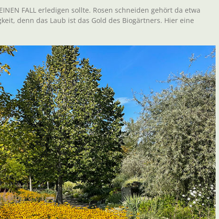
KEINEN FALL erledigen sollte. Rosen schneiden gehört da etwa
keit, denn das Laub ist das Gold des Biogärtners. Hier eine