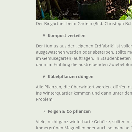
Der Biogärtner beim Garteln (Bild: Christoph Böh
Kompost verteilen
Der Humus aus der „eigenen Erdfabrik“ ist volle
ausgewaschen werden oder absterben, sollte ma
im Gemüsegarten) auftragen. In Staudenbeeten h
dann im Frühling die austreibenden Zwiebelblu
Kübelpflanzen düngen
Alle Pflanzen, die überwintert werden, dürfen 
ins Winterquartier kommen und dann unter den 
Problem.
Feigen & Co pflanzen
Viele, nicht ganz winterharte Gehölze, sollten n
immergrünen Magnolien oder auch so manche Cl