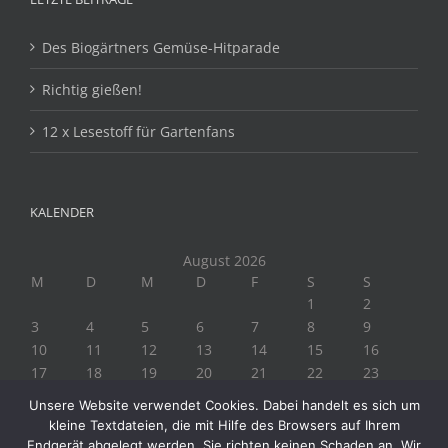
Des Biogärtners Gemüse-Hitparade
Richtig gießen!
12 x Lesestoff für Gartenfans
KALENDER
August 2026
M
D
M
D
F
S
S
1
2
3
4
5
6
7
8
9
10
11
12
13
14
15
16
17
18
19
20
21
22
23
24
25
26
27
28
29
30
Unsere Website verwendet Cookies. Dabei handelt es sich um
31
kleine Textdateien, die mit Hilfe des Browsers auf Ihrem
« Juli
Endgerät abgelegt werden. Sie richten keinen Schaden an. Wir