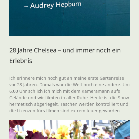
28 Jahre Chelsea – und immer noch ein
Erlebnis
Ich erinnere mich noch gut an meine erste Gartenreise
vor 28 Jahren. Damals war die Welt noch eine andere. Um
6.00 Uhr schlich ich mich mit dem Kameramann aufs
Gelände und wir filmten in aller Ruhe. Heute ist die Show
hermetisch abgeriegelt, Taschen werden kontrolliert und
die Lizenzen fürs filmen sind extrem teuer geworden.