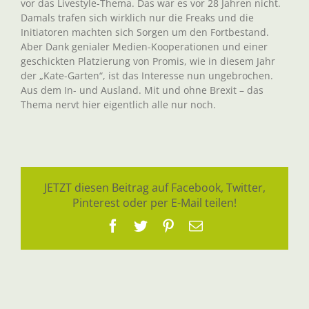
vor das Livestyle-Thema. Das war es vor 28 Jahren nicht.
Damals trafen sich wirklich nur die Freaks und die
Initiatoren machten sich Sorgen um den Fortbestand.
Aber Dank genialer Medien-Kooperationen und einer
geschickten Platzierung von Promis, wie in diesem Jahr
der „Kate-Garten“, ist das Interesse nun ungebrochen.
Aus dem In- und Ausland. Mit und ohne Brexit – das
Thema nervt hier eigentlich alle nur noch.
JETZT diesen Beitrag auf Facebook, Twitter,
Pinterest oder per E-Mail teilen!
Facebook
Twitter
Pinterest
E-
Mail