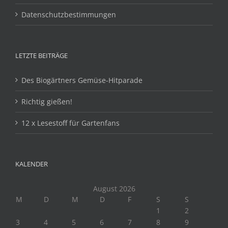
Datenschutzbestimmungen
LETZTE BEITRÄGE
Des Biogärtners Gemüse-Hitparade
Richtig gießen!
12 x Lesestoff für Gartenfans
KALENDER
August 2026
M
D
M
D
F
S
S
1
2
3
4
5
6
7
8
9