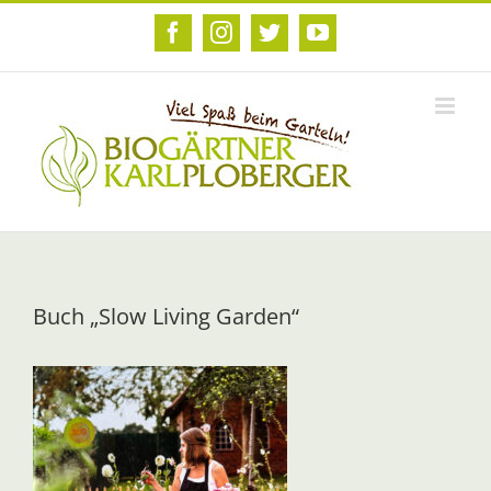
Zum
Inhalt
Facebook
Instagram
Twitter
YouTube
springen
Buch „Slow Living Garden“