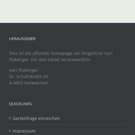
HERAUSGEBER
Dies ist die offizielle Homepage von Biogärtner Karl
Ploberger. Für den Inhalt verantwortlich:
Karl Ploberger
Dr. Schuhstraße 20
A-4863 Seewalchen
QUICKLINKS
Gartenfrage einreichen
Impressum