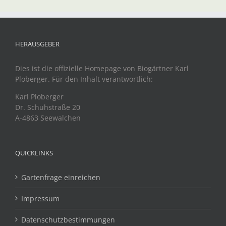
HERAUSGEBER
Dies ist die offizielle Homepage von Biogärtner Karl
Ploberger. Für den Inhalt verantwortlich:
Karl Ploberger
Dr. Schuhstraße 20
A-4863 Seewalchen
QUICKLINKS
Gartenfrage einreichen
Impressum
Datenschutzbestimmungen