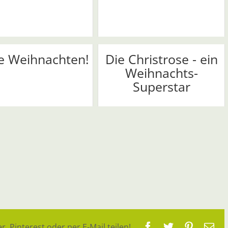
e Weihnachten!
Die Christrose - ein
Weihnachts-
Superstar
Facebook
Twitter
Pinteres
E-
r, Pinterest oder per E-Mail teilen!