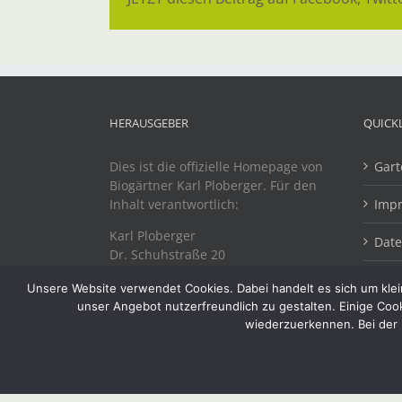
HERAUSGEBER
QUICK
Dies ist die offizielle Homepage von
Gart
Biogärtner Karl Ploberger. Für den
Inhalt verantwortlich:
Imp
Karl Ploberger
Dat
Dr. Schuhstraße 20
A-4863 Seewalchen
Unsere Website verwendet Cookies. Dabei handelt es sich um klein
unser Angebot nutzerfreundlich zu gestalten. Einige Coo
wiederzuerkennen. Bei der 