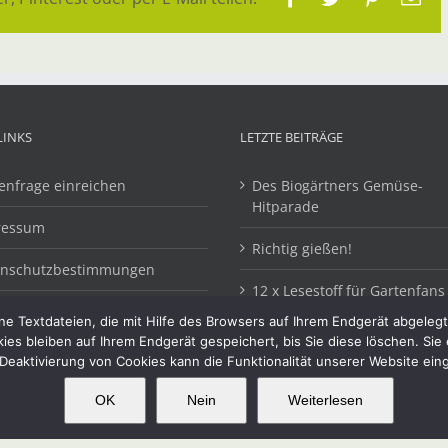
Ma
LINKS
LETZTE BEITRÄGE
enfrage einreichen
Des Biogärtners Gemüse-
Hitparade
ressum
Richtig gießen!
enschutzbestimmungen
12 x Lesestoff für Gartenfans
e Textdateien, die mit Hilfe des Browsers auf Ihrem Endgerät abgeleg
kies bleiben auf Ihrem Endgerät gespeichert, bis Sie diese löschen. Si
Deaktivierung von Cookies kann die Funktionalität unserer Website ein
OK
Nein
Weiterlesen
OK
This website uses cookies and third party services.