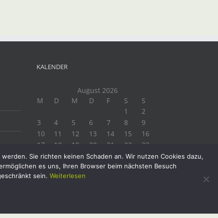
il
KALENDER
August 2026
M
D
M
D
F
S
S
1
2
3
4
5
6
7
8
9
10
11
12
13
14
15
16
17
18
19
20
21
22
23
24
25
26
27
28
29
30
t werden. Sie richten keinen Schaden an. Wir nutzen Cookies dazu,
e ermöglichen es uns, Ihren Browser beim nächsten Besuch
31
geschränkt sein.
Weiterlesen
« Juli